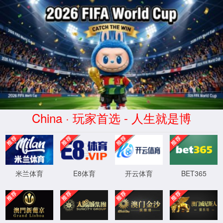
TapTap_188点点-Official website
新闻中心
查看更多
News