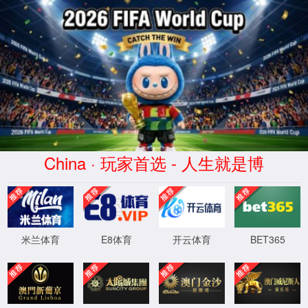
TapTap_188点点-Official website
新闻中心
查看更多
News